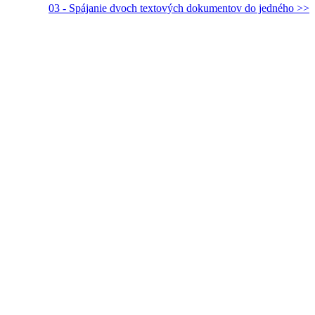
03 - Spájanie dvoch textových dokumentov do jedného >>