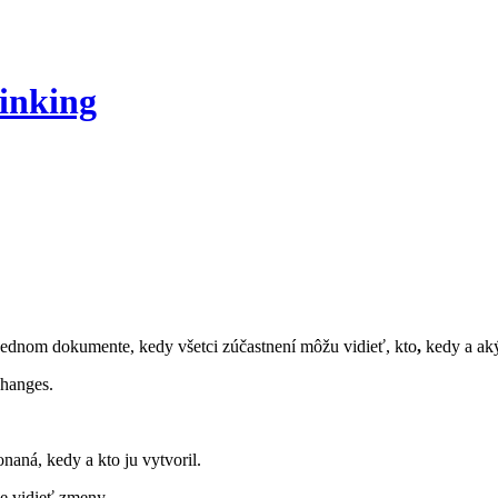
inking
 jednom dokumente, kedy všetci zúčastnení môžu vidieť, kto
,
kedy a a
Changes.
ná, kedy a kto ju vytvoril.
e vidieť zmeny.