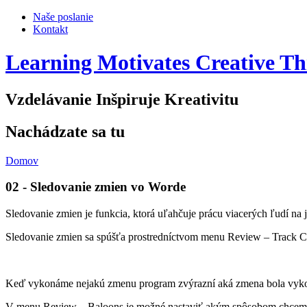
Naše poslanie
Kontakt
Learning Motivates Creative Th
Vzdelávanie Inšpiruje Kreativitu
Nachádzate sa tu
Domov
02 - Sledovanie zmien vo Worde
Sledovanie zmien je funkcia, ktorá uľahčuje prácu viacerých ľudí na
Sledovanie zmien sa spúšťa prostredníctvom menu Review – Track 
Keď vykonáme nejakú zmenu program zvýrazní aká zmena bola vykona
V menu Review – Baloons je možné nastaviť akým spôsobom chcem