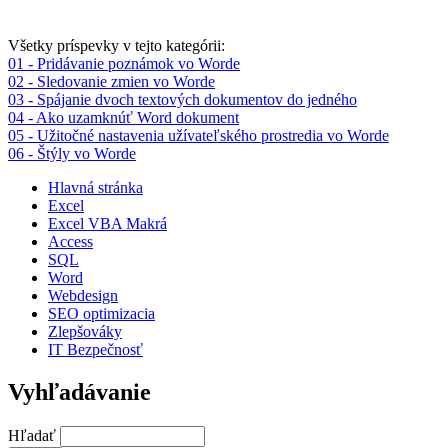
Všetky príspevky v tejto kategórii:
01 - Pridávanie poznámok vo Worde
02 - Sledovanie zmien vo Worde
03 - Spájanie dvoch textových dokumentov do jedného
04 - Ako uzamknúť Word dokument
05 - Užitočné nastavenia užívateľského prostredia vo Worde
06 - Štýly vo Worde
Hlavná stránka
Excel
Excel VBA Makrá
Access
SQL
Word
Webdesign
SEO optimizacia
Zlepšováky
IT Bezpečnosť
Vyhľadávanie
Hľadať