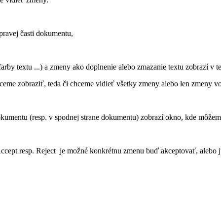
ravej časti dokumentu,
rby textu ...) a zmeny ako doplnenie alebo zmazanie textu zobrazí v t
 zobraziť, teda či chceme vidieť všetky zmeny alebo len zmeny vo fo
kumentu (resp. v spodnej strane dokumentu) zobrazí okno, kde môže
i Accept resp. Reject je možné konkrétnu zmenu buď akceptovať, alebo