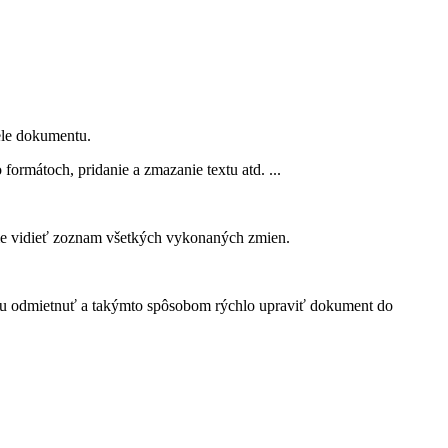
ele dokumentu.
rmátoch, pridanie a zmazanie textu atd. ...
me vidieť zoznam všetkých vykonaných zmien.
 ju odmietnuť a takýmto spôsobom rýchlo upraviť dokument do