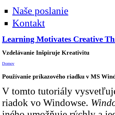
Naše poslanie
Kontakt
Learning Motivates Creative Th
Vzdelávanie Inšpiruje Kreativitu
Domov
Nachádzate sa tu
Používanie príkazového riadku v MS Win
V tomto tutoriály vysvetľu
riadok vo Windowse.
Windo
iného umožňuje rýchly a je