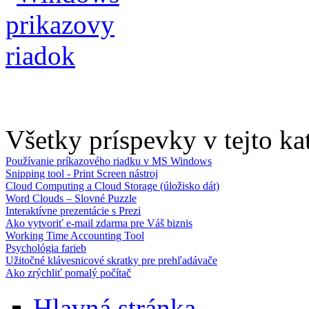
Všetky príspevky v tejto kat
Používanie príkazového riadku v MS Windows
Snipping tool - Print Screen nástroj
Cloud Computing a Cloud Storage (úložisko dát)
Word Clouds – Slovné Puzzle
Interaktívne prezentácie s Prezi
Ako vytvoriť e-mail zdarma pre Váš biznis
Working Time Accounting Tool
Psychológia farieb
Užitočné klávesnicové skratky pre prehľadávače
Ako zrýchliť pomalý počítač
Hlavná stránka