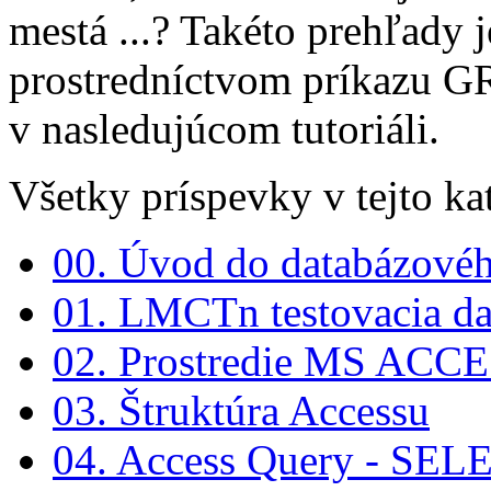
mestá ...? Takéto prehľady 
prostredníctvom príkazu G
v nasledujúcom tutoriáli.
Všetky príspevky v tejto kat
00. Úvod do databázovéh
01. LMCTn testovacia da
02. Prostredie MS ACC
03. Štruktúra Accessu
04. Access Query - SEL