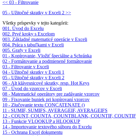
<< 03 - Filtrovanie
05 - Užitočné skratky v Exceli 2 >>
Všetky príspevky v tejto kategórii:
001. Úvod do Excelu
002. Prvé kroky s Excelom
003. Základné matematicé operácie v Exceli
004. Práca s tabuľkami v Exceli
005. Grafy v Exceli
01 - Kopírovanie, Vložiť špeciálne a Schránka
02 - Formátovanie a podmienené formátovanie
03 - Filtrovanie v Exceli
04 - Užitočné skratky v Exceli 1
05 - Užitočné skratky v Exceli 2
06 - Alt klávesnicové skratky, resp. Hot Keys
07 - Úvod do vzorcov v Exceli
08 - Matematické operátory pre zadávanie vzorcov
09 - Fixovanie buniek pri kopírovaní vzorcov
10 - Zlučovanie textu CONCATENATE ()
11 - SUMIF, SUMIFS, AVERAGEIF, AVERAGEIFS
12 - COUNT, COUNTA, COUNTBLANK, COUNTIF, COUNTIF
13 - Funkcie VLOOKUP a HLOOKUP
14 - Importovanie textového súboru do Excelu
15 - Ochrana Excel dokumentu