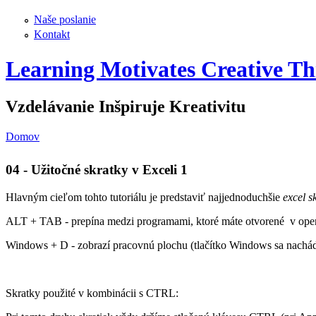
Naše poslanie
Kontakt
Learning Motivates Creative Th
Vzdelávanie Inšpiruje Kreativitu
Domov
Nachádzate sa tu
04 - Užitočné skratky v Exceli 1
Hlavným cieľom tohto tutoriálu je predstaviť najjednoduchšie
excel s
ALT + TAB - prepína medzi programami, ktoré máte otvorené v op
Windows + D - zobrazí pracovnú plochu (tlačítko Windows sa nac
Skratky použité v kombinácii s CTRL: