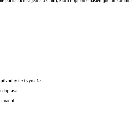
ple počítačoch sa jedná o Cmd), ktorú dopĺňame nasledujúcimi kombin
 pôvodný text vymaže
m doprava
m nadol