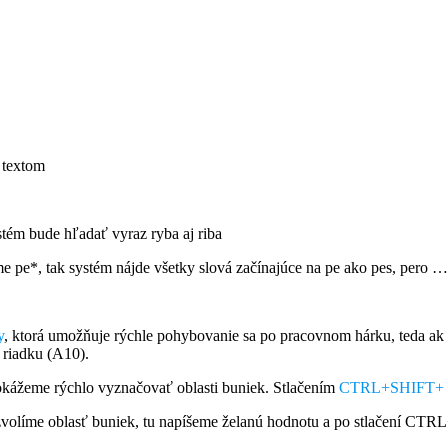
 textom
stém bude hľadať vyraz ryba aj riba
e pe*, tak systém nájde všetky slová začínajúce na pe ako pes, pero …
y
, ktorá umožňuje rýchle pohybovanie sa po pracovnom hárku, teda ak
 riadku (A10).
kážeme rýchlo vyznačovať oblasti buniek. Stlačením
CTRL+SHIFT+ š
volíme oblasť buniek, tu napíšeme želanú hodnotu a po stlačení CTRL