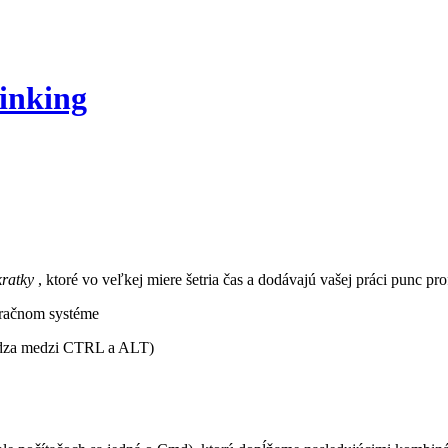
inking
kratky
, ktoré vo veľkej miere šetria čas a dodávajú vašej práci punc prof
eračnom systéme
hádza medzi CTRL a ALT)