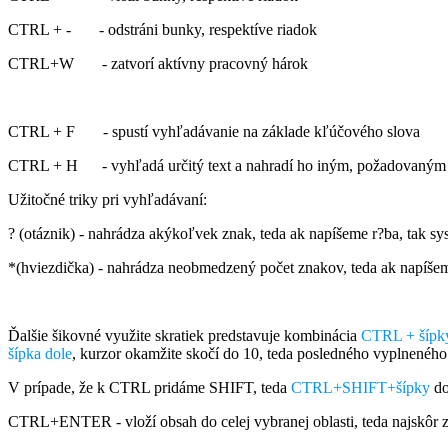
CTRL + - - odstráni bunky, respektíve riadok
CTRL+W - zatvorí aktívny pracovný hárok
CTRL + F - spustí vyhľadávanie na základe kľúčového slova
CTRL + H - vyhľadá určitý text a nahradí ho iným, požadovaným
Užitočné triky pri vyhľadávaní:
? (otáznik) - nahrádza akýkoľvek znak, teda ak napíšeme r?ba, tak sy
*(hviezdička) - nahrádza neobmedzený počet znakov, teda ak napíšem
Ďalšie šikovné využite skratiek predstavuje kombinácia
CTRL + šípk
šípka dole
, kurzor okamžite skočí do 10, teda posledného vyplneného
V prípade, že k CTRL pridáme SHIFT, teda
CTRL+SHIFT+šípky
do
CTRL+ENTER - vloží obsah do celej vybranej oblasti, teda najskôr z