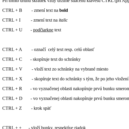
Pri tomto druhu skratiek vždy držíme stlačenú klávesu CTRL (pri Ap
CTRL + B - zmení text na
bold
CTRL + I - zmení text na
italic
CTRL + U -
podčiarkne
text
CTRL + A - označí celý text resp. celú oblasť
CTRL + C - skopíruje text do schránky
CTRL + V - vloží text zo schránky na vybrané miesto
CTRL + X - skopíruje text do schránky s tým, že po jeho vložení
CTRL + R - vo vyznačenej oblasti nakopíruje prvú bunku smero
CTRL + D - vo vyznačenej oblasti nakopíruje prvú bunku smero
CTRL + Z - krok späť
CTRL + + - vloží bunky, respektíve riadok