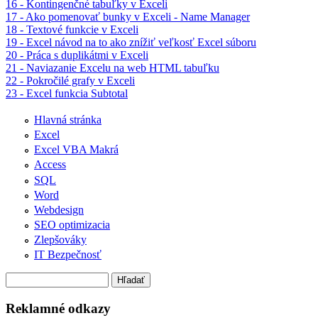
16 - Kontingenčné tabuľky v Exceli
17 - Ako pomenovať bunky v Exceli - Name Manager
18 - Textové funkcie v Exceli
19 - Excel návod na to ako znížiť veľkosť Excel súboru
20 - Práca s duplikátmi v Exceli
21 - Naviazanie Excelu na web HTML tabuľku
22 - Pokročilé grafy v Exceli
23 - Excel funkcia Subtotal
Hlavná stránka
Excel
Excel VBA Makrá
Access
SQL
Word
Webdesign
SEO optimizacia
Zlepšováky
IT Bezpečnosť
Hľadať
Vyhľadávanie
Reklamné odkazy