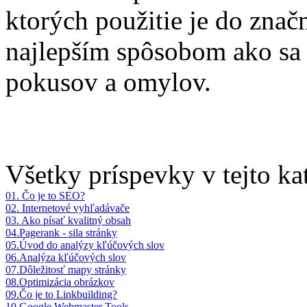
ktorých použitie je do znač
najlepším spôsobom ako sa 
pokusov a omylov.
Všetky príspevky v tejto kat
01. Čo je to SEO?
02. Internetové vyhľadávače
03. Ako písať kvalitný obsah
04.Pagerank - sila stránky
05.Úvod do analýzy kľúčových slov
06.Analýza kľúčových slov
07.Dôležitosť mapy stránky
08.Optimizácia obrázkov
09.Čo je to Linkbuilding?
10.Google Webmaster Tools