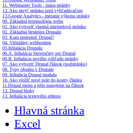
11. Webmaster Tools - mapa stránky
12. Ako skryť stránku pred vyhľadávačom
13.Google Analytics - meranie výkonu stránky
00. Základná terminológia webu
01. Ako vytvoriť vlastnú internetovú stránku
02. Základná štruktúra Drupalu
03. Kam umiestniť Drupal?
04. Virtulálny webhosting
05.Inštalácia Drupalu
06.A. Inštalácia Slovenčiny pre Drupal
06.B. Inštalácia nového vzhľadu stránky
07. Ako vytvoriť Drupal článok (podstránku)
08. Typy obsahu v Drupale
09. Inštalácia Drupal modulu
10. Ako vložiť nové pole do kostry článku
11.Drupal menu a jeho napojenie na článok
12. Drupal bloky
13. Inštalácia textového editora
Hlavná stránka
Excel