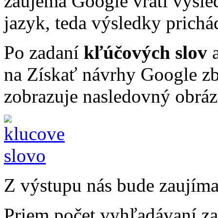
záujema Google vráti výsled
jazyk, teda výsledky prichá
Po zadaní
kľúčových slov
a
na Získať návrhy Google zb
zobrazuje nasledovný obrá
Z výstupu nás bude zaujím
Priem.počet vyhľadávaní z