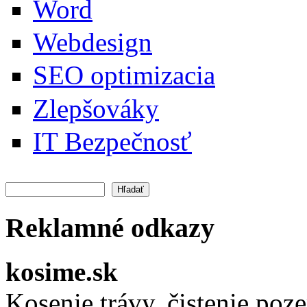
Word
Webdesign
SEO optimizacia
Zlepšováky
IT Bezpečnosť
Hľadať
Vyhľadávanie
Reklamné odkazy
kosime.sk
Kosenie trávy, čistenie po