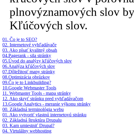
plnovýznamových slov by 
Kľúčových slov.
01. Čo je to SEO?
02. Internetové vyhľadávače
03. Ako písať kvalitný obsah
04.Pagerank - sila stránky
05.Úvod do analýzy kľúčových slov
06.Analýza kľúčových slov
07.Dôležitosť mapy stránky
08.Optimizácia obrázkov
09.Čo je to Linkbuilding?
10.Google Webmaster Tools
11. Webmaster Tools - mapa stránky
12. Ako skryť stránku pred vyhľadávačom
13.Google Analytics - meranie výkonu stránky
00. Základná terminológia webu
01. Ako vytvoriť vlastnú internetovú stránku
02. Základná štruktúra Drupalu
03. Kam umiestniť Drupal?
04. Virtulálny webhosting