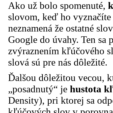
Ako už bolo spomenuté,
k
slovom, keď ho vyznačíte
neznamená že ostatné slov
Google do úvahy. Ten sa p
zvýraznením kľúčového sl
slová sú pre nás dôležité.
Ďalšou dôležitou vecou, k
„posadnutý“ je
hustota k
Density), pri ktorej sa o
kľúčových slov v porovna