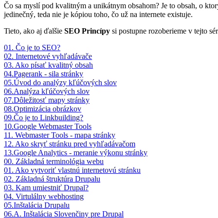
Čo sa myslí pod kvalitným a unikátnym obsahom? Je to obsah, o ktorý
jedinečný, teda nie je kópiou toho, čo už na internete existuje.
Tieto, ako aj ďalšie
SEO Princípy
si postupne rozoberieme v tejto séri
01. Čo je to SEO?
02. Internetové vyhľadávače
03. Ako písať kvalitný obsah
04.Pagerank - sila stránky
05.Úvod do analýzy kľúčových slov
06.Analýza kľúčových slov
07.Dôležitosť mapy stránky
08.Optimizácia obrázkov
09.Čo je to Linkbuilding?
10.Google Webmaster Tools
11. Webmaster Tools - mapa stránky
12. Ako skryť stránku pred vyhľadávačom
13.Google Analytics - meranie výkonu stránky
00. Základná terminológia webu
01. Ako vytvoriť vlastnú internetovú stránku
02. Základná štruktúra Drupalu
03. Kam umiestniť Drupal?
04. Virtulálny webhosting
05.Inštalácia Drupalu
06.A. Inštalácia Slovenčiny pre Drupal