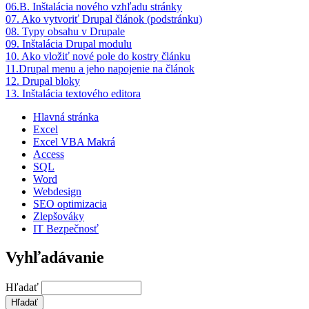
06.B. Inštalácia nového vzhľadu stránky
07. Ako vytvoriť Drupal článok (podstránku)
08. Typy obsahu v Drupale
09. Inštalácia Drupal modulu
10. Ako vložiť nové pole do kostry článku
11.Drupal menu a jeho napojenie na článok
12. Drupal bloky
13. Inštalácia textového editora
Hlavná stránka
Excel
Excel VBA Makrá
Access
SQL
Word
Webdesign
SEO optimizacia
Zlepšováky
IT Bezpečnosť
Vyhľadávanie
Hľadať