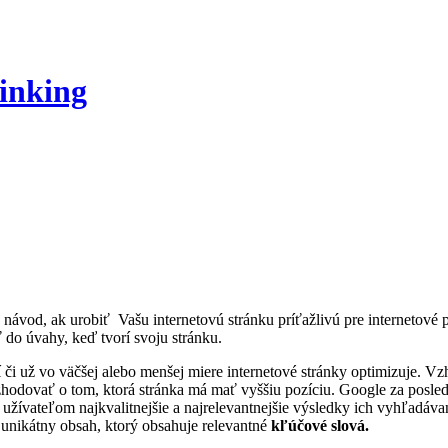
inking
návod, ak urobiť Vašu internetovú stránku príťažlivú pre internetové p
ť do úvahy, keď tvorí svoju stránku.
í či už vo väčšej alebo menšej miere internetové stránky optimizuje. V
hodovať o tom, ktorá stránka má mať vyššiu pozíciu. Google za posle
ť užívateľom najkvalitnejšie a najrelevantnejšie výsledky ich vyhľadáv
a unikátny obsah, ktorý obsahuje relevantné
kľúčové slová.