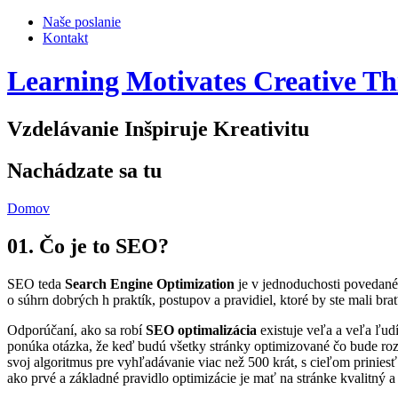
Naše poslanie
Kontakt
Learning Motivates Creative Th
Vzdelávanie Inšpiruje Kreativitu
Nachádzate sa tu
Domov
01. Čo je to SEO?
SEO teda
Search Engine Optimization
je v jednoduchosti povedané 
o súhrn dobrých h praktík, postupov a pravidiel, ktoré by ste mali bra
Odporúčaní, ako sa robí
SEO optimalizácia
existuje veľa a veľa ľud
ponúka otázka, že keď budú všetky stránky optimizované čo bude roz
svoj algoritmus pre vyhľadávanie viac než 500 krát, s cieľom prinies
ako prvé a základné pravidlo optimizácie je mať na stránke kvalitný 