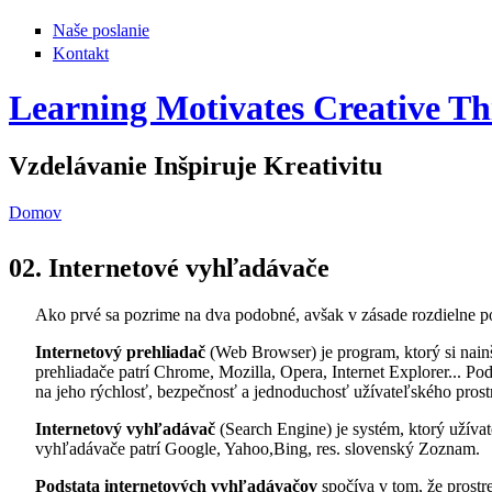
Naše poslanie
Kontakt
Learning Motivates Creative Th
Vzdelávanie Inšpiruje Kreativitu
Domov
Nachádzate sa tu
02. Internetové vyhľadávače
Ako prvé sa pozrime na dva podobné, avšak v zásade rozdielne po
Internetový prehliadač
(Web Browser) je program, ktorý si nainš
prehliadače patrí Chrome, Mozilla, Opera, Internet Explorer... P
na jeho rýchlosť, bezpečnosť a jednoduchosť užívateľského prost
Internetový vyhľadávač
(Search Engine) je systém, ktorý užíva
vyhľadávače patrí Google, Yahoo,Bing, res. slovenský Zoznam.
Podstata internetových vyhľadávačov
spočíva v tom, že prost