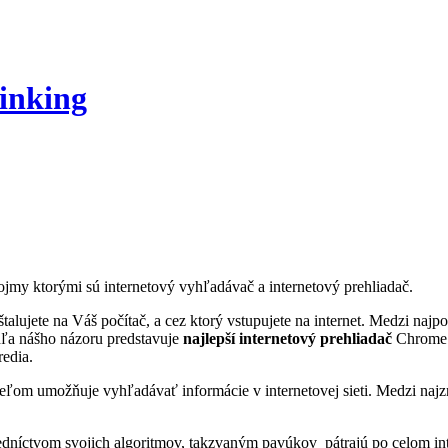
inking
jmy ktorými sú internetový vyhľadávač a internetový prehliadač.
talujete na Váš počítač, a cez ktorý vstupujete na internet. Medzi najpo
odľa nášho názoru predstavuje
najlepší internetový prehliadač
Chrome
redia.
teľom umožňuje vyhľadávať informácie v internetovej sieti. Medzi najz
redníctvom svojich algoritmov, takzvaným pavúkov pátrajú po celom in