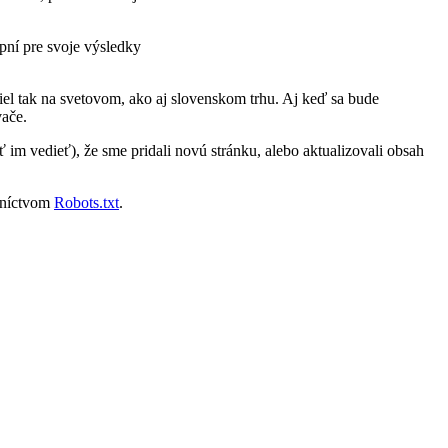
upní pre svoje výsledky
el tak na svetovom, ako aj slovenskom trhu. Aj keď sa bude
vače.
im vedieť), že sme pridali novú stránku, alebo aktualizovali obsah
edníctvom
Robots.txt
.