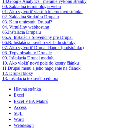
13.Google Analytics - meranie výkonu stránky
00. Základná terminológia webu
01. Ako vytvoriť vlastnú internetovú stránku
02. Základná štruktúra Drupalu
03. Kam umiestniť Drupal?
04. Virtulálny webhosting
05.Inštalácia Drupalu
06.A. Inštalácia Slovenčiny pre Drupal
06.B. Inštalácia nového vzhľadu stránky
07. Ako vytvoriť Drupal článok (podstránku)
08. Typy obsahu v Drupale
09. Inštalácia Drupal modulu
10. Ako vložiť nové pole do kostry článku
11.Drupal menu a jeho napojenie na článok
12. Drupal bloky
13. Inštalácia textového editora
Hlavná stránka
Excel
Excel VBA Makrá
Access
SQL
Word
Webdesign