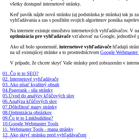
všetky dostupné internetové stránky.
Keď pavúk nájde novú stránku (aj podstránka je stránka) tak ju za
vyhľadávania a zas s použitím svojich algoritmov ponúka najrele
Na internete existuje množstvo internetových vyhľadávačov. V n
optimizácia pre vyhľadávače
vzťahovať na Google, jednotlivé p
Ako už bolo spomenuté,
internetové vyhľadávače
hľadajú strán
na už existujúcej stránke a to prostredníctvom
Google Webmaster 
V prípade, že chcete skryť Vaše stránky pred zobrazením v intern
01. Čo je to SEO?
02. Internetové vyhľadávače
03. Ako písať kvalitný obsah
04.Pagerank - sila stránky
05.Úvod do analýzy kľúčových slov
06.Analýza kľúčových slov
07.Dôležitosť mapy stránky
08.Optimizácia obrázkov
09.Čo je to Linkbuilding?
10.Google Webmaster Tools
11. Webmaster Tools - mapa stránky
12. Ako skryť stránku pred vyhľadávačom