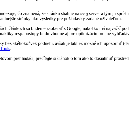
indexuje, čo znamená, že stránku stiahne na svoj server a tým ju spríst
vantnejšie stránky ako výsledky pre požiadavky zadané užívateľom.
ašich článkoch sa budeme zaoberať s Google, nakoľko má najväčší podi
raktiky resp. postupy budú vhodné aj pre optimizáciu pre iné vyhľadá
ky bez akéhokoľvek podnetu, avšak je taktiež možné ich upozorniť (dať 
Tools
.
etovom prehliadači, prečítajte si článok o tom ako to dosiahnuť prostr